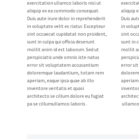
exercitation ullamco laboris nisi ut
exercita
aliquip ex ea commodo consequat.
aliquip
Duis aute irure dolor in reprehenderit
Duis aut
in voluptate velit es riatur. Excepteur
in volup
sint occaecat cupidatat non proident,
sint occ
sunt in culpa qui officia deserunt
sunt in c
mollit anim id est laborum. Sed ut
mollit a
perspiciatis unde omnis iste natus
perspici
error sit voluptatem accusantium
error si
doloremque laudantium, totam rem
dolorem
aperiam, eaque ipsa quae ab illo
aperiam,
inventore veritatis et quasi
inventor
architecto se cillum dolore eu fugiat
architec
pa se cillumullamco laboris .
ullamco 