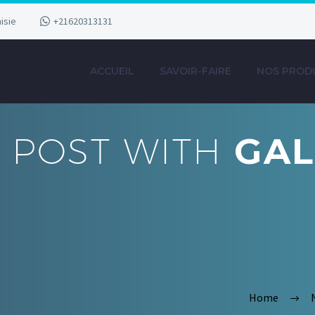
isie
+21620313131
ACCUEIL
SAVOIR-FAIRE
NOS PROD
POST WITH
GAL
Home