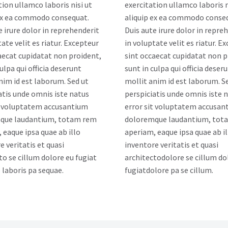
tion ullamco laboris nisi ut
exercitation ullamco laboris n
 ex ea commodo consequat.
aliquip ex ea commodo conse
e irure dolor in reprehenderit
Duis aute irure dolor in repre
tate velit es riatur. Excepteur
in voluptate velit es riatur. E
aecat cupidatat non proident,
sint occaecat cupidatat non p
ulpa qui officia deserunt
sunt in culpa qui officia deser
nim id est laborum. Sed ut
mollit anim id est laborum. S
atis unde omnis iste natus
perspiciatis unde omnis iste 
t voluptatem accusantium
error sit voluptatem accusan
que laudantium, totam rem
doloremque laudantium, tot
 eaque ipsa quae ab illo
aperiam, eaque ipsa quae ab il
e veritatis et quasi
inventore veritatis et quasi
to se cillum dolore eu fugiat
architectodolore se cillum do
laboris pa sequae.
fugiatdolore pa se cillum.