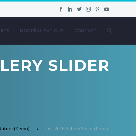
UITS
NOS RÉALISATIONS
CONTACT
LERY SLIDER
Nature (Demo)
Post With Gallery Slider (Demo)