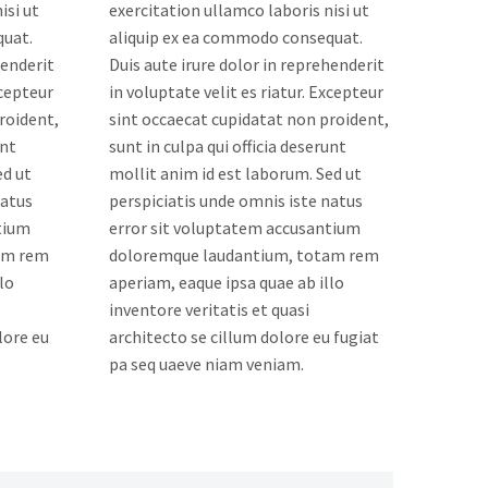
isi ut
exercitation ullamco laboris nisi ut
quat.
aliquip ex ea commodo consequat.
henderit
Duis aute irure dolor in reprehenderit
xcepteur
in voluptate velit es riatur. Excepteur
roident,
sint occaecat cupidatat non proident,
unt
sunt in culpa qui officia deserunt
ed ut
mollit anim id est laborum. Sed ut
natus
perspiciatis unde omnis iste natus
tium
error sit voluptatem accusantium
am rem
doloremque laudantium, totam rem
lo
aperiam, eaque ipsa quae ab illo
inventore veritatis et quasi
lore eu
architecto se cillum dolore eu fugiat
pa seq uaeve niam veniam.