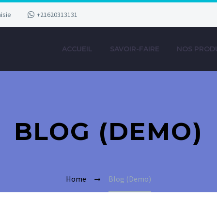
isie
+21620313131
ACCUEIL
SAVOIR-FAIRE
NOS PROD
BLOG (DEMO)
Home
Blog (Demo)