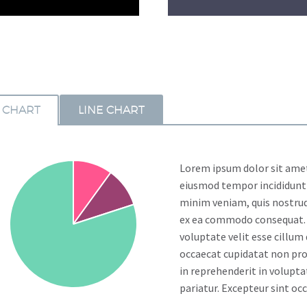
E CHART
LINE CHART
Lorem ipsum dolor sit amet,
eiusmod tempor incididunt 
minim veniam, quis nostrud 
ex ea commodo consequat. D
voluptate velit esse cillum 
occaecat cupidatat non proi
in reprehenderit in voluptat
pariatur. Excepteur sint oc