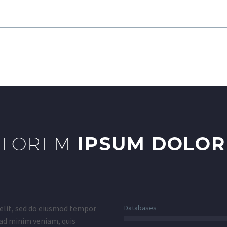
LOREM
IPSUM DOLOR
 elit, sed do eiusmod tempor
Databases
 ad minim veniam, quis