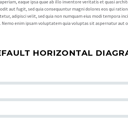
riam, eaque ipsa quae ab illo inventore veritatis et quasi archit
odit aut fugit, sed quia consequuntur magni dolores eos qui rati
ctetur, adipisci velit, sed quia non numquam eius modi tempora i
 Nemo enim ipsam voluptatem quia voluptas sit aspernatur aut od
EFAULT HORIZONTAL DIAGR