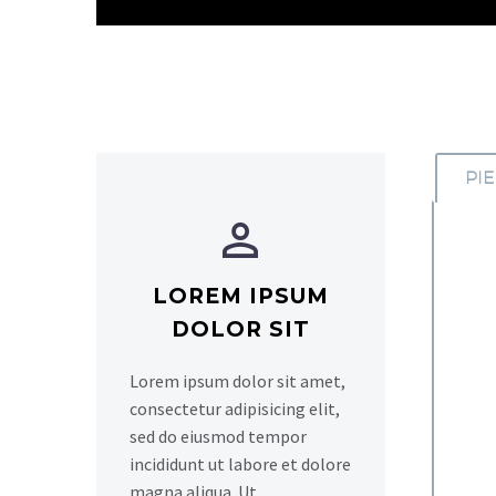
PI


LOREM IPSUM
DOLOR SIT
Lorem ipsum dolor sit amet,
consectetur adipisicing elit,
sed do eiusmod tempor
incididunt ut labore et dolore
magna aliqua. Ut