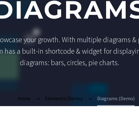
DIAGRAM
howcase your growth. With multiple diagrams &
 has a built-in shortcode & widget for displayin
diagrams: bars, circles, pie charts.
Home
Elements (Demo)
Diagrams (Demo)