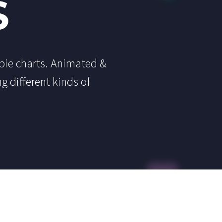
S
 pie charts. Animated &
g different kinds of