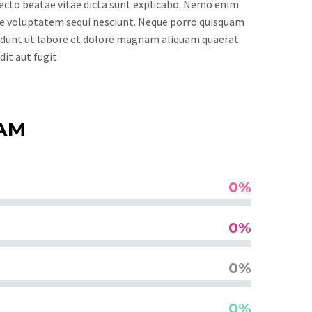
ecto beatae vitae dicta sunt explicabo. Nemo enim
one voluptatem sequi nesciunt. Neque porro quisquam
ncidunt ut labore et dolore magnam aliquam quaerat
it aut fugit
AM
0%
0%
0%
0%