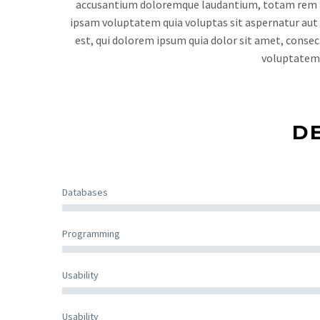
accusantium doloremque laudantium, totam rem ape
ipsam voluptatem quia voluptas sit aspernatur aut 
est, qui dolorem ipsum quia dolor sit amet, conse
voluptatem.
D
Databases
Programming
Usability
Usability