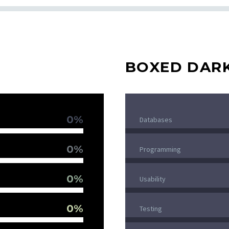
BOXED DAR
0%
Databases
0%
Programming
0%
Usability
0%
Testing