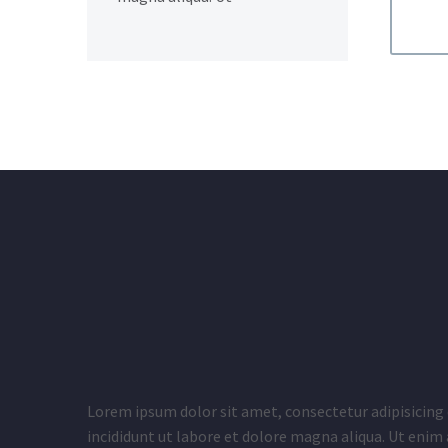
Lorem ipsum dolor sit amet, consectetur adipisicing
incididunt ut labore et dolore magna aliqua. Ut enim