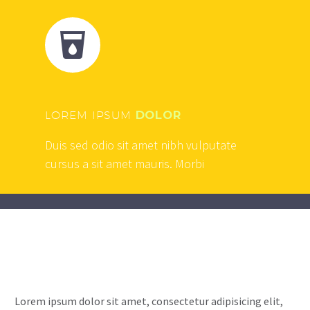


LOREM IPSUM
DOLOR
Duis sed odio sit amet nibh vulputate
cursus a sit amet mauris. Morbi
Lorem ipsum dolor sit amet, consectetur adipisicing elit,