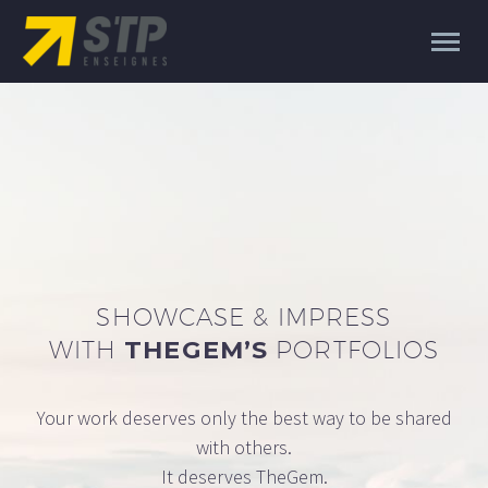
SHOWCASE & IMPRESS
WITH
THEGEM’S
PORTFOLIOS
Your work deserves only the best way to be shared
with others.
It deserves TheGem.