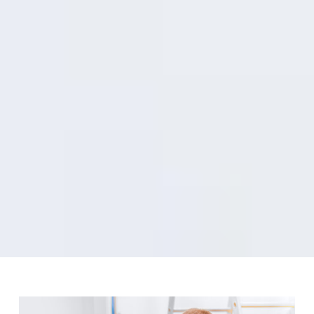
By mehdi.h@heliosit.mobi
11 MAI:
SIMPLE BLOG POST
(DEMO)
Lorem ipsum dolor sit ametcon sectetur adipisicing
elit, sed doiusmod tempor incidilabore et dolore
magna aliqua. Ut enim ad mini veniam, quis nostrud
exercitation ullamco laboris nisi commodo.
LIRE LA SUITE