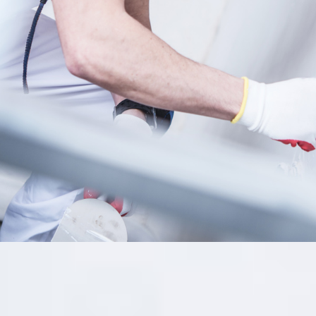
I
N
O
U
R
W
O
R
K
T
h
e
p
r
o
f
e
s
s
i
o
n
a
l
a
l
t
e
r
n
a
t
i
v
e
t
o
d
o
i
n
g
i
t
y
o
u
r
s
e
l
f
.
F
o
r
a
l
l
y
o
u
r
l
a
r
g
e
a
n
d
s
m
a
l
l
r
e
p
a
i
r
a
n
d
m
a
i
n
t
e
n
a
n
c
e
n
e
e
d
s
.
OUR LATEST
PROJECT