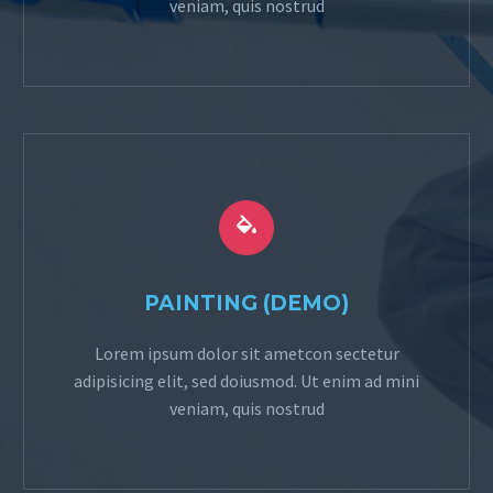
veniam, quis nostrud


PAINTING (DEMO)
Lorem ipsum dolor sit ametcon sectetur
adipisicing elit, sed doiusmod. Ut enim ad mini
veniam, quis nostrud