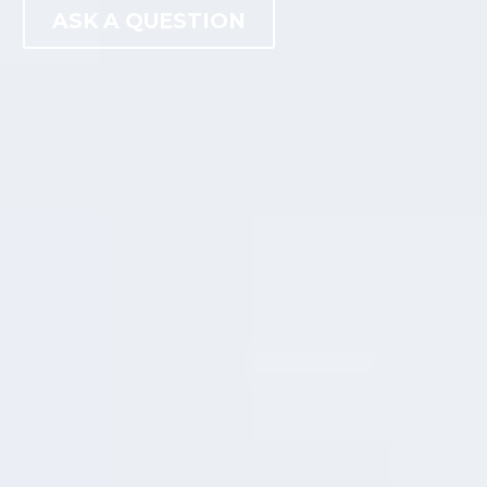
ASK A QUESTION
LATEST NEWS
FROM THE BLOG
Lorem ipsum dolor sit amet, consectetur adipisicing elit,
sed do eiusmod tempor incididunt ut labore et dolore
magna aliqua. Ut enim ad minim veniam, quis nostrud
exercitation ullamco laboris nisi ut aliquip ex ea commodo
consequat