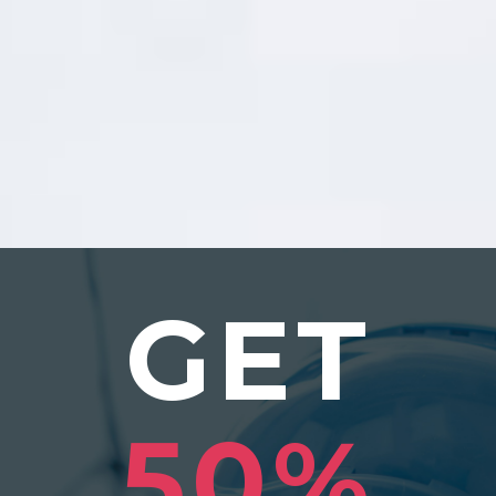
Lorem ipsum dolor sit amet, consectetur adipisicing elit,
sed do eiusmod tempor incididunt ut labore et dolore
magna aliqua. Ut enim ad minim veniam, quis nostrud
exercitation ullamco laboris nisi ut aliquip ex ea commodo
consequat
GET
50%