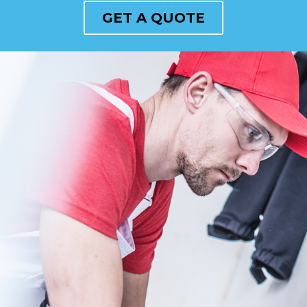
T
H
E
G
E
M
H
A
N
D
Y
M
A
N
/
C
R
A
F
T
S
M
A
N
PROFESSIONAL