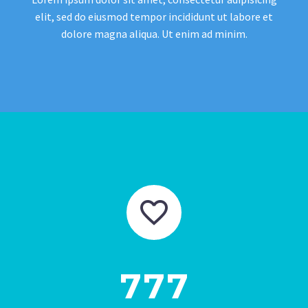
elit, sed do eiusmod tempor incididunt ut labore et
dolore magna aliqua. Ut enim ad minim.


7
7
7