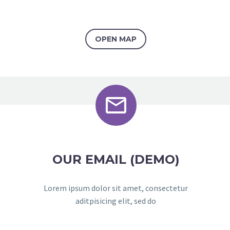
OPEN MAP


OUR EMAIL (DEMO)
Lorem ipsum dolor sit amet, consectetur
aditpisicing elit, sed do