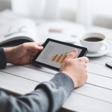
e
v
i
s
s
e
r
p
m
i
d
l
i
u
b
o
t
e
l
p
o
e
p
t
n
a
m
r
o
f
r
e
p
-
h
g
i
h
l
u
f
i
t
u
a
e
b