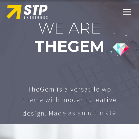
W
E
A
R
E
T
H
E
G
E
M
T
h
e
G
e
m
i
s
a
v
e
r
s
a
t
i
l
e
w
p
t
h
e
m
e
w
i
t
h
m
o
d
e
r
n
c
r
e
a
t
i
v
e
d
e
s
i
g
n
.
M
a
d
e
a
s
a
n
u
l
t
i
m
a
t
e
t
o
o
l
b
o
x
o
f
d
e
s
i
g
n
e
l
e
m
e
n
t
s
,
s
p
l
e
h
t
i
,
s
e
r
u
t
a
e
f
&
s
e
l
y
t
s