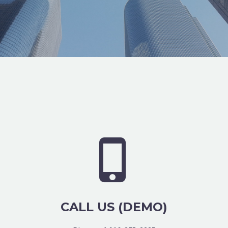


CALL US (DEMO)