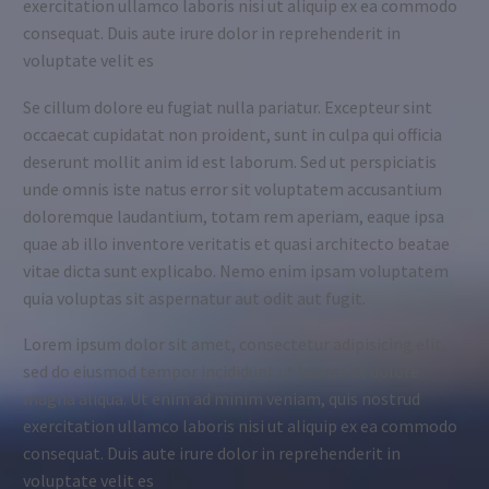
exercitation ullamco laboris nisi ut aliquip ex ea commodo
consequat. Duis aute irure dolor in reprehenderit in
voluptate velit es
Se cillum dolore eu fugiat nulla pariatur. Excepteur sint
occaecat cupidatat non proident, sunt in culpa qui officia
deserunt mollit anim id est laborum. Sed ut perspiciatis
unde omnis iste natus error sit voluptatem accusantium
doloremque laudantium, totam rem aperiam, eaque ipsa
quae ab illo inventore veritatis et quasi architecto beatae
vitae dicta sunt explicabo. Nemo enim ipsam voluptatem
quia voluptas sit aspernatur aut odit aut fugit.
Lorem ipsum dolor sit amet, consectetur adipisicing elit,
sed do eiusmod tempor incididunt ut labore et dolore
magna aliqua. Ut enim ad minim veniam, quis nostrud
exercitation ullamco laboris nisi ut aliquip ex ea commodo
consequat. Duis aute irure dolor in reprehenderit in
voluptate velit es