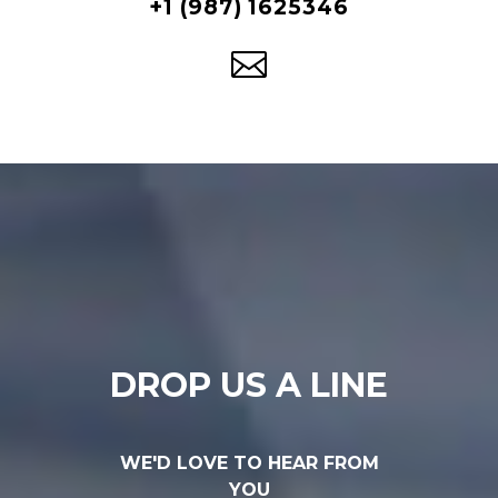
+1 (987) 1625346
CONNECT WITH US
D
R
O
P
U
S
A
L
I
N
E
W
E
'
D
L
O
V
E
T
O
H
E
A
R
F
R
O
M
Y
O
U