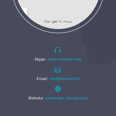


Skype:
codex-themes-info


Email:
info@domain.ltd


Website:
www.codex-themes.com