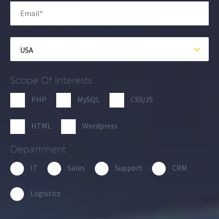
USA
Scope Of Interests
PHP
MySQL
CSS/JS
HTML
Wordpress
Department
IT
Sales
Support
CRM
Logistics