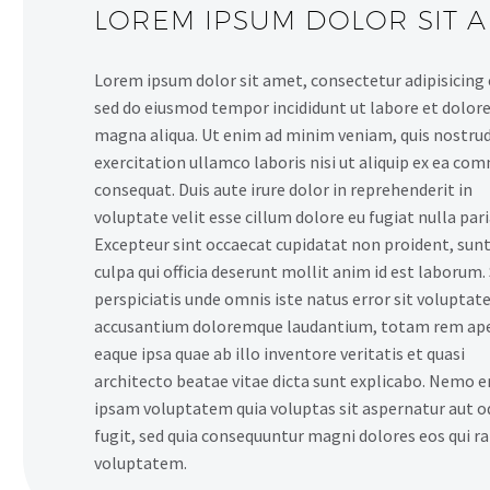
LOREM IPSUM DOLOR SIT 
Lorem ipsum dolor sit amet, consectetur adipisicing e
sed do eiusmod tempor incididunt ut labore et dolor
magna aliqua. Ut enim ad minim veniam, quis nostru
exercitation ullamco laboris nisi ut aliquip ex ea c
consequat. Duis aute irure dolor in reprehenderit in
voluptate velit esse cillum dolore eu fugiat nulla pari
Excepteur sint occaecat cupidatat non proident, sunt
culpa qui officia deserunt mollit anim id est laborum.
perspiciatis unde omnis iste natus error sit volupta
accusantium doloremque laudantium, totam rem ap
eaque ipsa quae ab illo inventore veritatis et quasi
architecto beatae vitae dicta sunt explicabo. Nemo 
ipsam voluptatem quia voluptas sit aspernatur aut o
fugit, sed quia consequuntur magni dolores eos qui r
voluptatem.