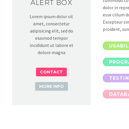
commodo cons
ALERT BOX
dolor in repr
esse cillum d
Lorem ipsum dolor sit
Excepteur si
amet, consectetur
proident, sunt
adipisicing elit, sed do
eiusmod tempor
incididunt ut labore et
USABIL
dolore magna
PROGR
CONTACT
TESTI
MORE INFO
DATAB