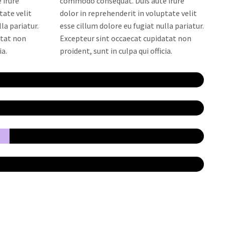
 irure
commodo consequat. Duis aute irure
tate velit
dolor in reprehenderit in voluptate velit
la pariatur.
esse cillum dolore eu fugiat nulla pariatur.
atat non
Excepteur sint occaecat cupidatat non
ia.
proident, sunt in culpa qui officia.