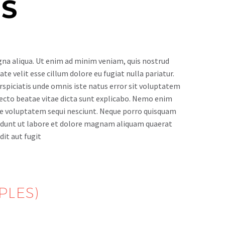
S
gna aliqua. Ut enim ad minim veniam, quis nostrud
te velit esse cillum dolore eu fugiat nulla pariatur.
erspiciatis unde omnis iste natus error sit voluptatem
ecto beatae vitae dicta sunt explicabo. Nemo enim
one voluptatem sequi nesciunt. Neque porro quisquam
ncidunt ut labore et dolore magnam aliquam quaerat
it aut fugit
PLES)