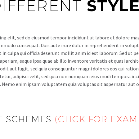
IFFERENT
STYLE
ing elit, sed do eiusmod tempor incididunt ut labore et dolore ma
ommodo consequat. Duis aute irure dolor in reprehenderit in volupta
in culpa qui officia deserunt mollit anim id est laborum. Sed ut p
riam, eaque ipsa quae ab illo inventore veritatis et quasi archit
odit aut fugit, sed quia consequuntur magni dolores eos qui rati
ctetur, adipisci velit, sed quia non numquam eius modi tempora i
 Nemo enim ipsam voluptatem quia voluptas sit aspernatur aut od
E SCHEMES
(CLICK FOR EXAM