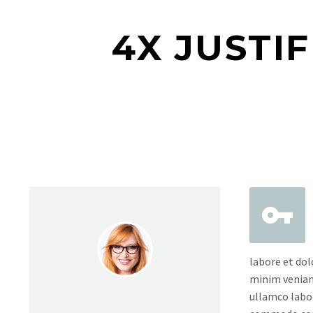
4X JUSTI


labore et dol
minim veniam
ullamco labori