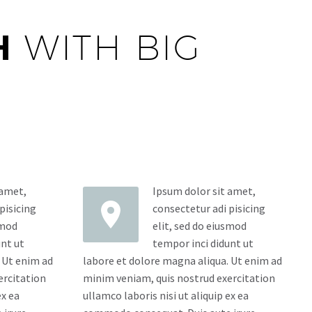
TH
WITH BIG
 amet,
Ipsum dolor sit amet,


pisicing
consectetur adi pisicing
smod
elit, sed do eiusmod
unt ut
tempor inci didunt ut
 Ut enim ad
labore et dolore magna aliqua. Ut enim ad
ercitation
minim veniam, quis nostrud exercitation
ex ea
ullamco laboris nisi ut aliquip ex ea