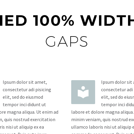
FIED 100% WID
GAPS
Ipsum dolor sit amet,
Ipsum dolor sit


consectetur adi pisicing
consectetur adi 
elit, sed do eiusmod
elit, sed do eiu
tempor inci didunt ut
tempor inci did
ore magna aliqua. Ut enim ad
labore et dolore magna aliqua.
, quis nostrud exercitation
minim veniam, quis nostrud ex
s nisi ut aliquip ex ea
ullamco laboris nisi ut aliquip 