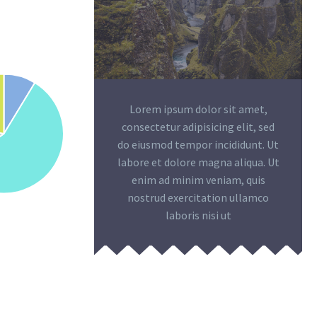
Lorem ipsum dolor sit amet,
consectetur adipisicing elit, sed
do eiusmod tempor incididunt. Ut
labore et dolore magna aliqua. Ut
enim ad minim veniam, quis
nostrud exercitation ullamco
laboris nisi ut