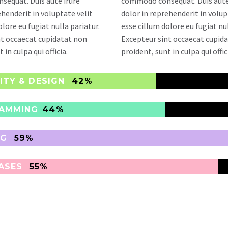
equat. Duis aute irure
commodo consequat. Duis aute
ehenderit in voluptate velit
dolor in reprehenderit in volup
olore eu fugiat nulla pariatur.
esse cillum dolore eu fugiat nul
nt occaecat cupidatat non
Excepteur sint occaecat cupid
 in culpa qui officia.
proident, sunt in culpa qui offic
ITY & DESIGN
42%
AMMING
44%
NG
59%
ASES
55%