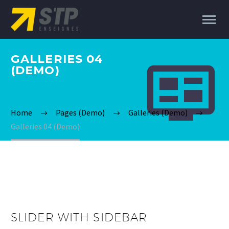
GALLERIES 04


(DEMO)
Home
Pages (Demo)
Galleries (Demo)
Galleries 04 (Demo)
SLIDER WITH SIDEBAR