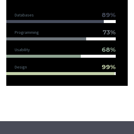
89%
Databases
73%
Programming
68%
Usability
99%
Design