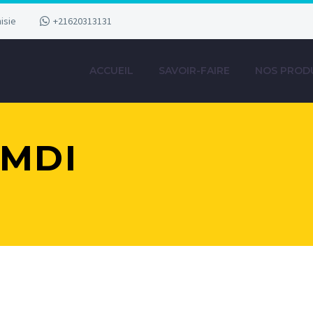
isie
+21620313131
ACCUEIL
SAVOIR-FAIRE
NOS PROD
AMDI