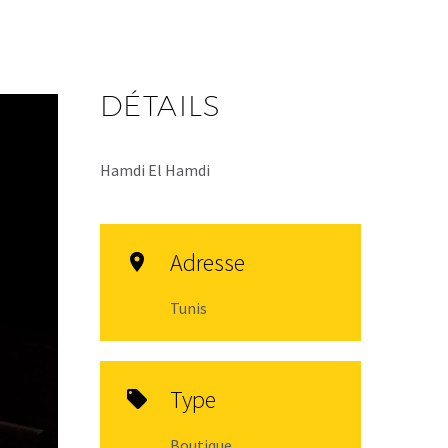
DÉTAILS
Hamdi El Hamdi
Adresse

Tunis
Type

Boutique