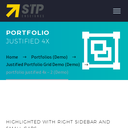
PORTFOLIO


JUSTIFIED 4X
Home
Portfolios (Demo)
Justified Portfolio Grid Demo (Demo)
portfolio justified 4x – 2 (Demo)
HIGHLIGHTED WITH RIGHT SIDEBAR AND