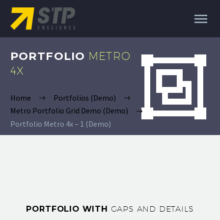
PORTFOLIO
METRO


4X
Home
Portfolios (Demo)
Metro Portfolio Grid Demo (Demo)
Portfolio Metro 4x – 1 (Demo)
PORTFOLIO WITH
GAPS AND DETAILS