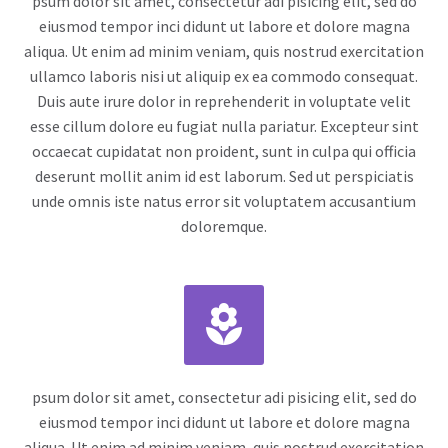
psum dolor sit amet, consectetur adi pisicing elit, sed do
eiusmod tempor inci didunt ut labore et dolore magna
aliqua. Ut enim ad minim veniam, quis nostrud exercitation
ullamco laboris nisi ut aliquip ex ea commodo consequat.
Duis aute irure dolor in reprehenderit in voluptate velit
esse cillum dolore eu fugiat nulla pariatur. Excepteur sint
occaecat cupidatat non proident, sunt in culpa qui officia
deserunt mollit anim id est laborum. Sed ut perspiciatis
unde omnis iste natus error sit voluptatem accusantium
doloremque.


psum dolor sit amet, consectetur adi pisicing elit, sed do
eiusmod tempor inci didunt ut labore et dolore magna
aliqua. Ut enim ad minim veniam, quis nostrud exercitation