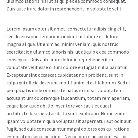
ullamco laboris nisi ut aliquip ex ea commodo consequat.
Duis aute irure dolor in reprehenderit in voluptate velit
Lorem ipsum dolor sit amet, consectetur adipisicing elit,
sed do eiusmod tempor incididunt ut labore et dolore
magna aliqua. Ut enim ad minim veniam, quis nostrud
exercitation ullamco laboris nisi ut aliquip ex ea commodo
consequat. Duis aute irure dolor in reprehenderit in
voluptate velit esse cillum dolore eu fugiat nulla pariatur.
Excepteur sint occaecat cupidatat non proident, sunt in
culpa qui officia deserunt mollit anim id est laborum. Sed ut
perspiciatis unde omnis iste natus error sit voluptatem
accusantium doloremque laudantium, totam rem aperiam,
eaque ipsa quae ab illo inventore veritatis et quasi
architecto beatae vitae dicta sunt explicabo. Nemo enim
ipsam voluptatem quia voluptas sit aspernatur aut odit aut
fugit, sed quia consequuntur magni dolores eos qui ratione
voluptatem sequi nesciunt. Neque porro quisquam est, qui