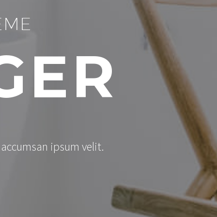
EME
GER
i accumsan ipsum velit.
.