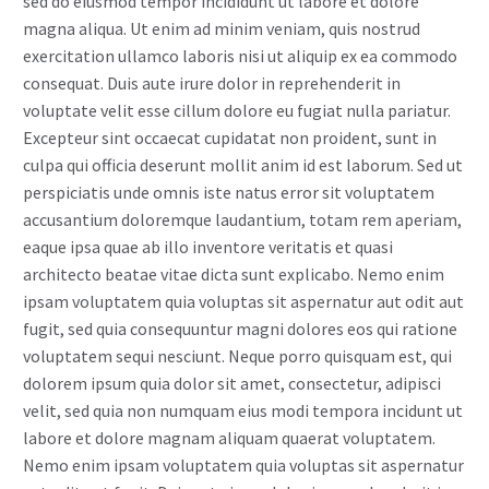
sed do eiusmod tempor incididunt ut labore et dolore
magna aliqua. Ut enim ad minim veniam, quis nostrud
exercitation ullamco laboris nisi ut aliquip ex ea commodo
consequat. Duis aute irure dolor in reprehenderit in
voluptate velit esse cillum dolore eu fugiat nulla pariatur.
Excepteur sint occaecat cupidatat non proident, sunt in
culpa qui officia deserunt mollit anim id est laborum. Sed ut
perspiciatis unde omnis iste natus error sit voluptatem
accusantium doloremque laudantium, totam rem aperiam,
eaque ipsa quae ab illo inventore veritatis et quasi
architecto beatae vitae dicta sunt explicabo. Nemo enim
ipsam voluptatem quia voluptas sit aspernatur aut odit aut
fugit, sed quia consequuntur magni dolores eos qui ratione
voluptatem sequi nesciunt. Neque porro quisquam est, qui
dolorem ipsum quia dolor sit amet, consectetur, adipisci
velit, sed quia non numquam eius modi tempora incidunt ut
labore et dolore magnam aliquam quaerat voluptatem.
Nemo enim ipsam voluptatem quia voluptas sit aspernatur