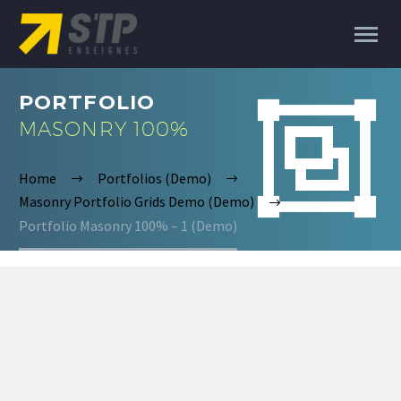
PORTFOLIO


MASONRY 100%
Home
Portfolios (Demo)
Masonry Portfolio Grids Demo (Demo)
Portfolio Masonry 100% – 1 (Demo)