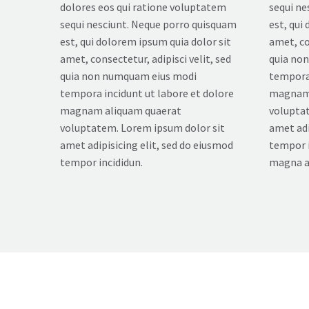
dolores eos qui ratione voluptatem
sequi ne
sequi nesciunt. Neque porro quisquam
est, qui
est, qui dolorem ipsum quia dolor sit
amet, co
amet, consectetur, adipisci velit, sed
quia no
quia non numquam eius modi
tempora 
tempora incidunt ut labore et dolore
magnam 
magnam aliquam quaerat
voluptat
voluptatem. Lorem ipsum dolor sit
amet adi
amet adipisicing elit, sed do eiusmod
tempor i
tempor incididun.
magna a