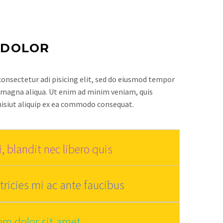
 DOLOR
onsectetur adi pisicing elit, sed do eiusmod tempor
e magna aliqua. Ut enim ad minim veniam, quis
nisiut aliquip ex ea commodo consequat.
, blandit nec libero quis
tricies mi ac ante faucibus
um dolor sit amet