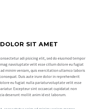
 DOLOR SIT AMET
onsectetur adi pisicing elit, sed do eiusmod tempor
 mag navoluptate velit esse cillum dolore eu fugiat
m ad minim veniam, quis exercitation ullamco laboris
consequat. Duis aute irure dolor in reprehenderit
dolore eu fugiat nulla pariaturvoluptate velit esse
pariatur. Excepteur sint occaecat cupidatat non
ficia deserunt mollit anim id est laborum.
et, consectetur enim ad minim veniam magna