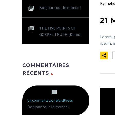
By mehd
Bonjour tout le monde !
21 
THE FIVE POINTS OF
GOSPEL TRUTH (Demo)
Lorem Ip
ipsum, n
COMMENTAIRES
RÉCENTS
Un commentateur WordPress
dans
Bonjour tout le monde !