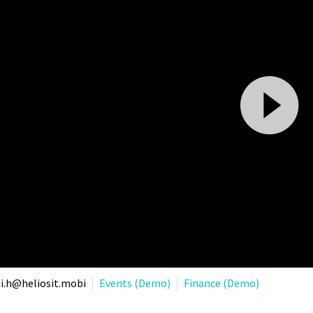
Lecteur
i.h@heliosit.mobi
Events (Demo)
Finance (Demo)
vidéo