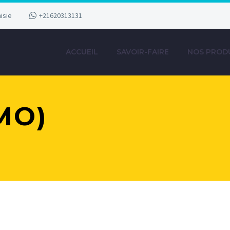
isie
+21620313131
ACCUEIL
SAVOIR-FAIRE
NOS PROD
MO)