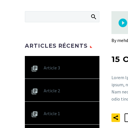
By mehd
ARTICLES RÉCENTS
15 
Article 3
Lorem Ip
ipsum, n
Article 2
Nam nec 
odio tin
Article 1