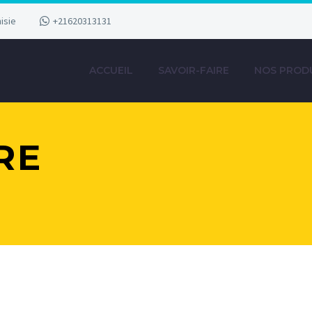
isie
+21620313131
ACCUEIL
SAVOIR-FAIRE
NOS PROD
RE