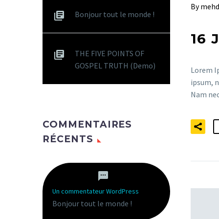
By mehd
Bonjour tout le monde !
16 
THE FIVE POINTS OF
GOSPEL TRUTH (Demo)
Lorem Ip
ipsum, n
Nam nec 
COMMENTAIRES
RÉCENTS
Un commentateur WordPress
dans
Bonjour tout le monde !