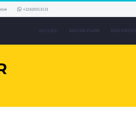
isie
+21620313131
ACCUEIL
SAVOIR-FAIRE
NOS PROD
R