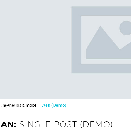
i.h@heliosit.mobi
Web (Demo)
JAN:
SINGLE POST (DEMO)