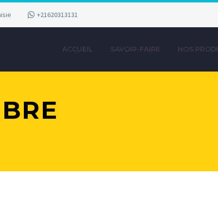
isie
+21620313131
ACCUEIL
SAVOIR-FAIRE
NOS PROD
MBRE