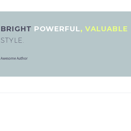
BRIGHT
POWERFUL
, VALUABLE
STYLE.
Awesome Author